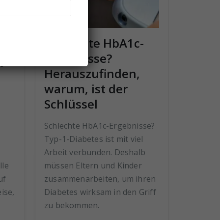
Schlechte HbA1c-
Ergebnisse?
p-
Herauszufinden,
warum, ist der
Schlüssel
Schlechte HbA1c-Ergebnisse?
Typ-1-Diabetes ist mit viel
Arbeit verbunden. Deshalb
müssen Eltern und Kinder
lle
zusammenarbeiten, um ihren
uf
Diabetes wirksam in den Griff
ise,
zu bekommen.
,