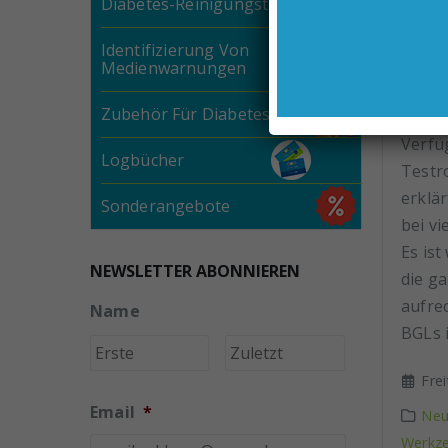
Diabetes-Reinigungstücher
Identifizierung Von
Dia
Medienwarnungen
– Wa
Zubehör Für Diabetespumpen
Verfü
Logbücher
Testr
erklär
Sonderangebote
bei vi
Es ist
NEWSLETTER ABONNIEREN
die g
aufre
Name
BGLs i
Vorname
Nachname
Fre
Email
*
Neu
Werkze