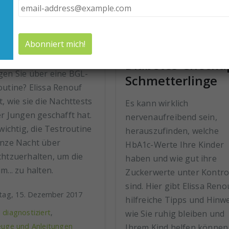
betes-Nachttest
s ist das Beste?
Diabetes-Checku
gen Sie über eine BGL-
Schmetterlinge
outine? Elissa Renouf
t, wie sie die Nachttests
Es kann wirklich
er Jungen geschafft hat.
nervenaufreibend sein,
 wichtig, die Testroutine
herauszufinden, welche
anze Nacht über
HbA1c-Werte Ihre Kinder
chtzuerhalten, um die
haben und wie gut ihre
m... zu halten.
Zuckerwerte unter Kontro
sind. Hier gibt Elissa Reno
itag, 15. Dezember 2017
hilfreiche Tipps und Hinwe
 diagnostiziert
,
wie Sie ruhig bleiben und
uge und Anleitungen
Ihrem Kind helfen können