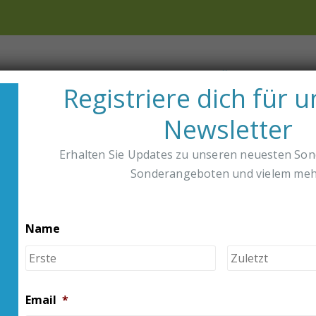
äft
Vertriebspartner
Über Uns
Registriere dich für 
Newsletter
NG VERFOLGEN
Erhalten Sie Updates zu unseren neuesten So
Sonderangeboten und vielem meh
ERKZEUGE UND ANLEITUNGEN
Name
Vorname
Email
*