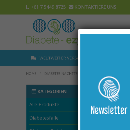
+61 7 5449 8725
KONTAKTIERE UNS
Heim
Gesch
WELTWEITER VERSAND
BESTELLU
HOME
DIABETES-NACHTTEST – WAS IST DAS BESTE?
W
KATEGORIEN
Alle Produkte
Diabetesfälle