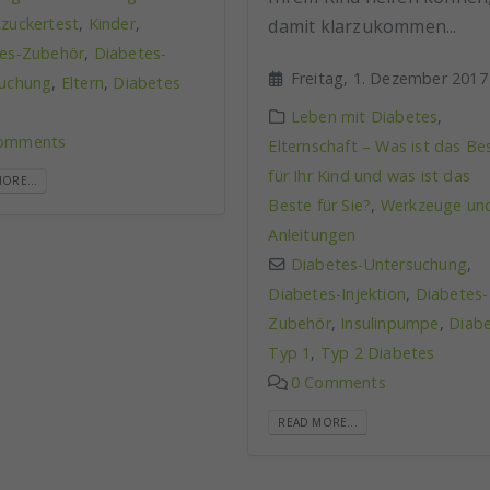
tzuckertest
,
Kinder
,
damit klarzukommen...
es-Zubehör
,
Diabetes-
Freitag, 1. Dezember 2017
suchung
,
Eltern
,
Diabetes
Leben mit Diabetes
,
omments
Elternschaft – Was ist das Be
für Ihr Kind und was ist das
ORE...
Beste für Sie?
,
Werkzeuge un
Anleitungen
Diabetes-Untersuchung
,
Diabetes-Injektion
,
Diabetes-
Zubehör
,
Insulinpumpe
,
Diab
Typ 1
,
Typ 2 Diabetes
0 Comments
READ MORE...