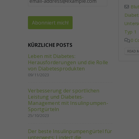
Blu
Diabet
Unter
Typ 1
0 C
KÜRZLICHE POSTS
READ M
Leben mit Diabetes:
Herausforderungen und die Rolle
von Diabetesprodukten
09/11/2023
Verbesserung der sportlichen
Leistung und Diabetes-
Management mit Insulinpumpen-
Sportgürteln
25/10/2023
Der beste Insulinpumpengürtel für
unterwegs: Lindert die