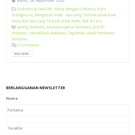
Kamis, 28 September 2023
Diabetes & Sekolah
,
Hidup dengan Diabetes
,
Baru
Didiagnosis
,
Mengasuh Anak – Apa yang Terbaik untuk Anak
Anda dan Apa yang Terbaik untuk Anda
,
Alat & Cara
gelang diabetes
,
tanda pengenal diabetes
,
pita ID
diabetes
,
identifikasi diabetes
,
Tag Medis untuk Penderita
Diabetes
0 Comments
READ MORE...
BERLANGGANAN NEWSLETTER
Nama
Firs
Las