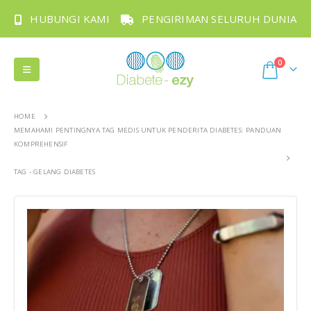
HUBUNGI KAMI
PENGIRIMAN SELURUH DUNIA
0
HOME
MEMAHAMI PENTINGNYA TAG MEDIS UNTUK PENDERITA DIABETES: PANDUAN
KOMPREHENSIF
TAG -
GELANG DIABETES