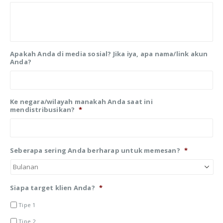
Apakah Anda di media sosial? Jika iya, apa nama/link akun
Anda?
Ke negara/wilayah manakah Anda saat ini
mendistribusikan?
*
Seberapa sering Anda berharap untuk memesan?
*
Siapa target klien Anda?
*
Tipe 1
Tipe 2