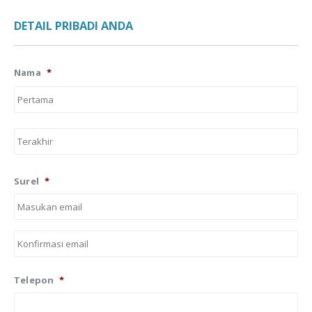
DETAIL PRIBADI ANDA
Nama
*
Firs
Las
Surel
*
Ent
Ema
Co
Ema
Telepon
*