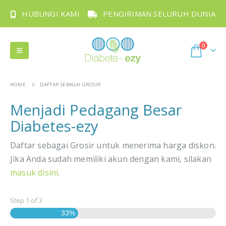
HUBUNGI KAMI
PENGIRIMAN SELURUH DUNIA
0
HOME
DAFTAR SEBAGAI GROSIR
Menjadi Pedagang Besar
Diabetes-ezy
Daftar sebagai Grosir untuk menerima harga diskon.
Jika Anda sudah memiliki akun dengan kami, silakan
masuk disini
.
Step
1
of
3
33%