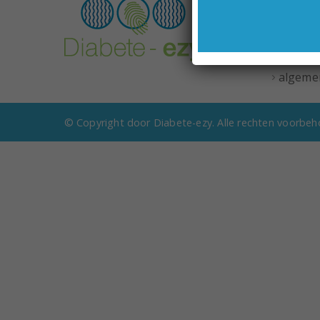
Opricht
Leverin
Privacy
Retourb
algeme
© Copyright door Diabete-ezy. Alle rechten voorbeh