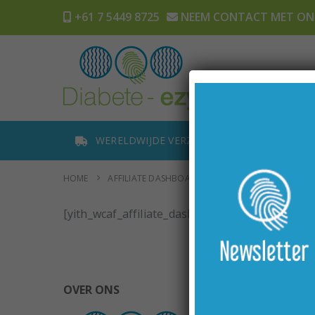
+61 7 5449 8725
NEEM CONTACT MET ON
Thuis
Wi
WERELDWIJDE VERZENDING
ORDER
HOME
AFFILIATE DASHBOARD
[yith_wcaf_affiliate_dashboard]
OVER ONS
INFORM