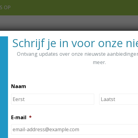
S OP
nkel
Distributeurs
Over Ons
M
Schrijf je in voor onze n
Ontvang updates over onze nieuwste aanbiedinge
 VOLGEN
meer.
Naam
Voornaam
E-mail
*
ATIE
EXTRA'S