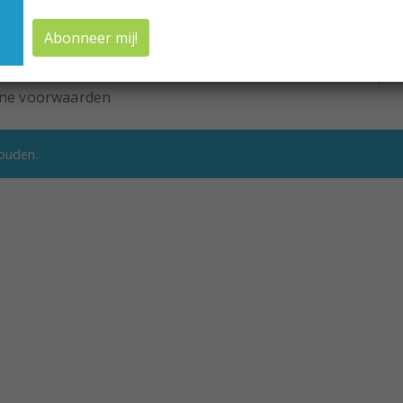
ing van Diabetes-ezy
Cadeaubonnen
gsinformatie
Speciale aanbiedingen
beleid
Nieuwsbrief
eleid
Neem contact met ons op
ne voorwaarden
ouden.