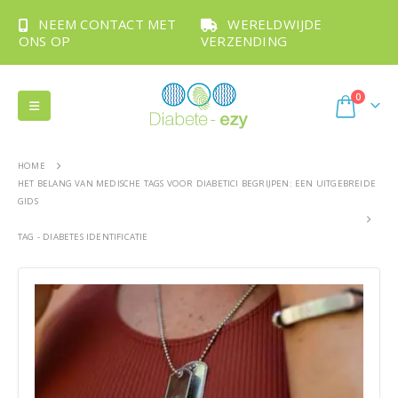
NEEM CONTACT MET
WERELDWIJDE
ONS OP
VERZENDING
0
HOME
HET BELANG VAN MEDISCHE TAGS VOOR DIABETICI BEGRIJPEN: EEN UITGEBREIDE
GIDS
TAG -
DIABETES IDENTIFICATIE