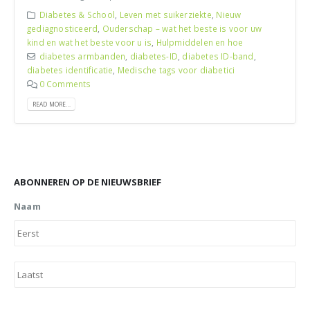
Diabetes & School
,
Leven met suikerziekte
,
Nieuw
gediagnosticeerd
,
Ouderschap – wat het beste is voor uw
kind en wat het beste voor u is
,
Hulpmiddelen en hoe
diabetes armbanden
,
diabetes-ID
,
diabetes ID-band
,
diabetes identificatie
,
Medische tags voor diabetici
0 Comments
READ MORE...
ABONNEREN OP DE NIEUWSBRIEF
Naam
Vo
Ac