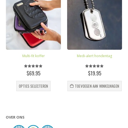
Multi-fit koffer
Medi-alert hondentag
5.00
out of 5
5.00
out of 5
$
69.95
$
19.95
Dit product heeft meerdere variaties. Deze optie kan gekozen worden op de productpagina
OPTIES SELECTEREN
TOEVOEGEN AAN WINKELWAGEN
OVER ONS