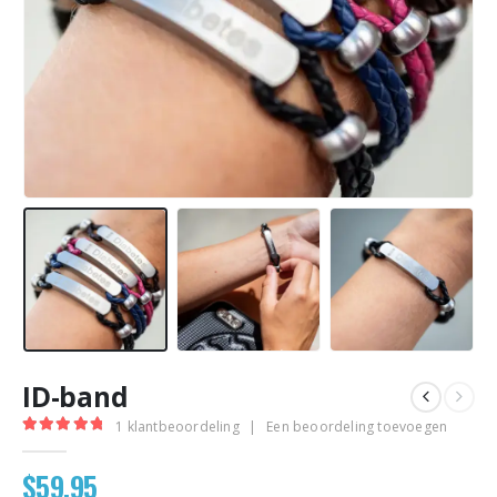
ID-band
1
klantbeoordeling
|
Een beoordeling toevoegen
5.00
out of 5
$
59.95