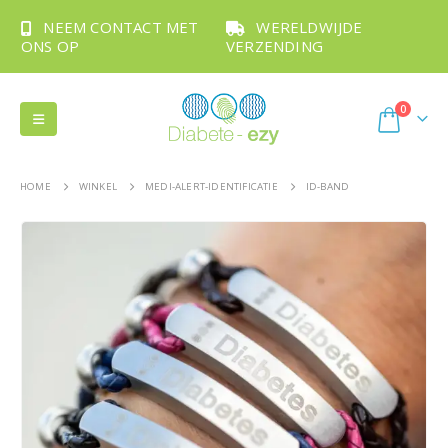
NEEM CONTACT MET
WERELDWIJDE
ONS OP
VERZENDING
0
HOME
WINKEL
MEDI-ALERT-IDENTIFICATIE
ID-BAND