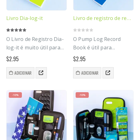
Livro Dia-log-it
Livro de registro de registro da bomba
5.00
out of 5
0
out of 5
O Livro de Registro Dia-
O Pump Log Record
log-it é muito útil para
Book é útil para
acompanhar sua rotina
usuários de bombas
$
2.95
$
2.95
diária, pois muitas coisas
para diabetes
influenciam seu corpo
acompanharem sua
ADICIONAR
ADICIONAR
quando você tem
rotina e padrões diários
diabetes.
para ajudar no controle
-10%
-10%
eficaz do diabetes.