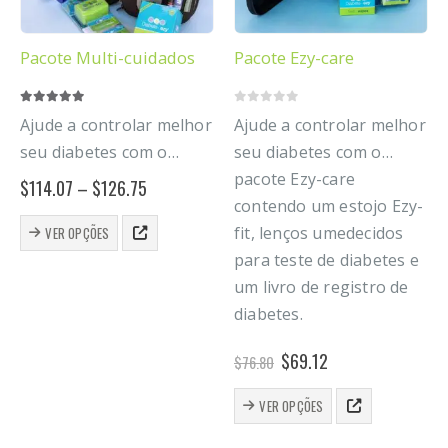
Pacote Multi-cuidados
Pacote Ezy-care
5.00
out of 5
0
out of 5
Ajude a controlar melhor
Ajude a controlar melhor
seu diabetes com o
seu diabetes com o
Pacote Multi-care que
pacote Ezy-care
Price
$
114.07
–
$
126.75
range:
contém um estojo Multi-
contendo um estojo Ezy-
$114.07
This
fit, cinto Comfy-pump,
fit, lenços umedecidos
VER OPÇÕES
through
product
$126.75
toalhetes de teste e um
para teste de diabetes e
has
livro de registro de
multiple
um livro de registro de
variants.
diabetes.
diabetes.
The
options
O
O
$
69.12
$
76.80
may
preço
preço
be
original
atual
This
chosen
VER OPÇÕES
era:
é:
product
on
$76.80.
$69.12.
has
the