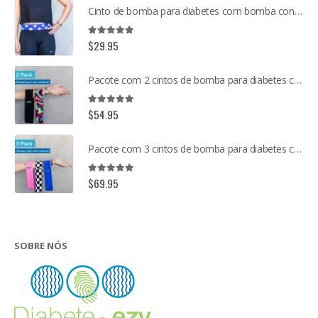
Cinto de bomba para diabetes com bomba confortável
5.00
out of 5
$
29.95
Pacote com 2 cintos de bomba para diabetes com bomba confortável
5.00
out of 5
$
54.95
Pacote com 3 cintos de bomba para diabetes com bomba confortável
5.00
out of 5
$
69.95
SOBRE NÓS