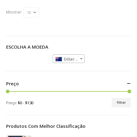
registro de diabetes.
multiple
variants.
Adequado para pessoas
Mostrar:
The
com diabetes tipo 1 e
options
may
tipo 2.
be
chosen
on
ESCOLHA A MOEDA
the
product
Dólar Australiano (AUD)
page
Preço
Preço:
$0
-
$130
Filtrar
Preço
Preço
mínimo
máximo
Produtos Com Melhor Classificação