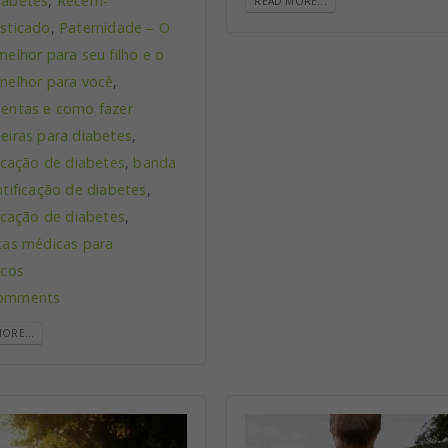
iabetes
,
Recém-
READ MORE...
sticado
,
Paternidade – O
melhor para seu filho e o
melhor para você
,
entas e como fazer
seiras para diabetes
,
ficação de diabetes
,
banda
ntificação de diabetes
,
ficação de diabetes
,
tas médicas para
icos
omments
ORE...