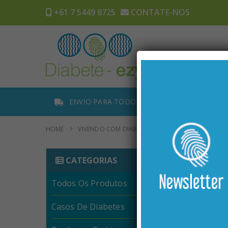
+61 7 5449 8725
CONTATE-NOS
Lar
Com
ENVIO PARA TODO O PLANETA
AC
HOME
VIVENDO COM DIABETES: DESAFIOS E O PAPEL DO
CATEGORIAS
Todos Os Produtos
Casos De Diabetes