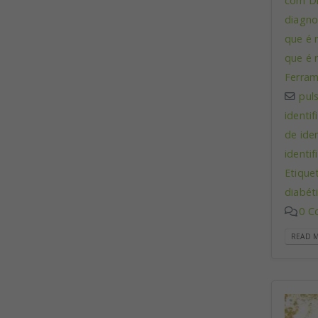
com D
diagno
que é 
que é 
Ferram
pul
identi
de ide
identi
Etique
diabét
0 C
READ M