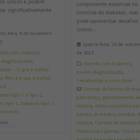
ios únicos e podem
componente essencial no
tar significativamente
controle do diabetes, mas
pode apresentar desafios
únicos...
nta-feira, 9 de novembro
3
Quarta-feira, 25 de outubr
endo com Diabetes
,
de 2023
diagnosticado
,
Vivendo com Diabetes
,
idade – O que é melhor
Recém-diagnosticado
,
eu filho e o que é melhor
Ferramentas e como fazer
ocê
Correias de bomba de insu
betes tipo 1 e tipo 2
,
para braço
,
gerenciamento d
es tipo 1
,
Diabetes tipo 2
insulina
,
cintos esportivos pa
omments
bomba de insulina
,
bombas d
insulina
,
Correias de bomba d
ORE...
insulina para pernas
,
Cintos d
bomba de insulina na cintura