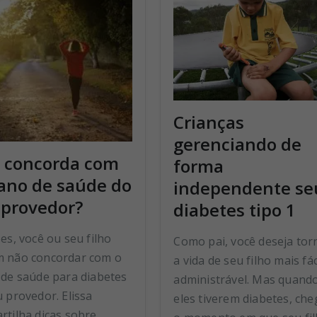
Crianças
gerenciando de
 concorda com
forma
lano de saúde do
independente se
 provedor?
diabetes tipo 1
es, você ou seu filho
Como pai, você deseja tor
 não concordar com o
a vida de seu filho mais fác
 de saúde para diabetes
administrável. Mas quand
 provedor. Elissa
eles tiverem diabetes, ch
rtilha dicas sobre