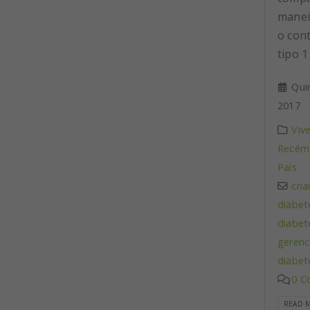
manei
o con
tipo 1
Qui
2017
Viv
Recém-
Pais
cri
diabet
diabet
gerenc
diabet
0 C
READ M