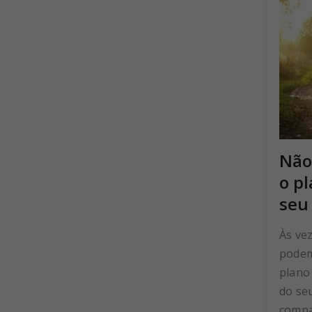
Não
o p
seu
Às vez
podem
plano
do seu
compa