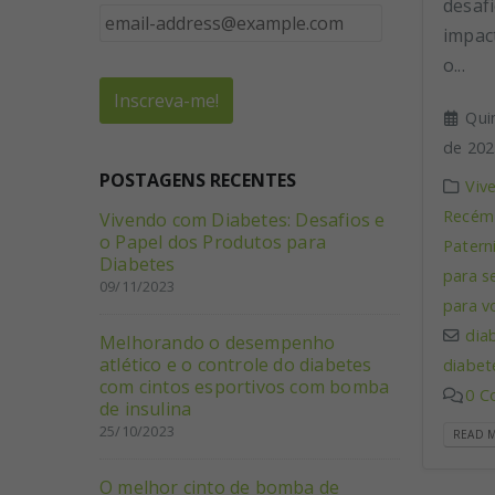
desaf
impac
o...
Qui
de 202
POSTAGENS RECENTES
Viv
Recém-
Vivendo com Diabetes: Desafios e
o Papel dos Produtos para
Patern
Diabetes
para s
09/11/2023
para v
dia
Melhorando o desempenho
atlético e o controle do diabetes
diabet
com cintos esportivos com bomba
0 C
de insulina
25/10/2023
READ M
O melhor cinto de bomba de