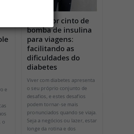
O melhor cinto de
bomba de insulina
ole
para viagens:
facilitando as
dificuldades do
diabetes
Viver com diabetes apresenta
o seu próprio conjunto de
vo e
desafios, e estes desafios
podem tornar-se mais
tas
pronunciados quando se viaja.
uos
Seja a negócios ou lazer, estar
, o
longe da rotina e dos