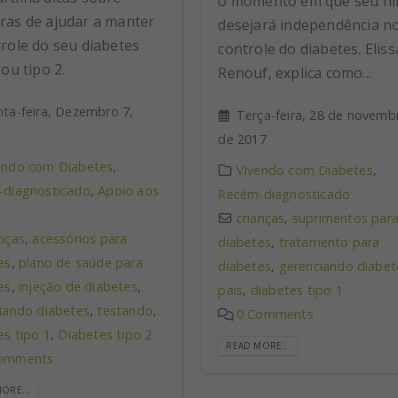
o momento em que seu fi
ras de ajudar a manter
desejará independência n
trole do seu diabetes
controle do diabetes. Eliss
 ou tipo 2.
Renouf, explica como...
nta-feira, Dezembro 7,
Terça-feira, 28 de novemb
de 2017
endo com Diabetes
,
Vivendo com Diabetes
,
diagnosticado
,
Apoio aos
Recém-diagnosticado
crianças
,
suprimentos par
anças
,
acessórios para
diabetes
,
tratamento para
es
,
plano de saúde para
diabetes
,
gerenciando diabet
es
,
injeção de diabetes
,
pais
,
diabetes tipo 1
iando diabetes
,
testando
,
0 Comments
es tipo 1
,
Diabetes tipo 2
READ MORE...
omments
ORE...