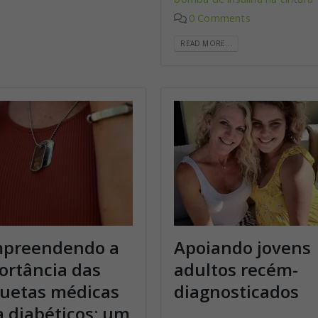
0 Comments
READ MORE...
preendendo a
Apoiando jovens
ortância das
adultos recém-
quetas médicas
diagnosticados
a diabéticos: um