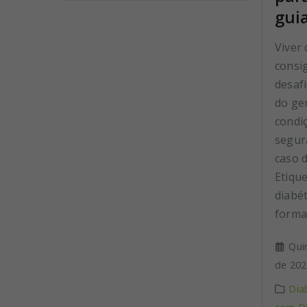
gui
Viver 
consi
desafi
do ge
condi
segur
caso 
Etiqu
diabé
format
Qui
de 202
Dia