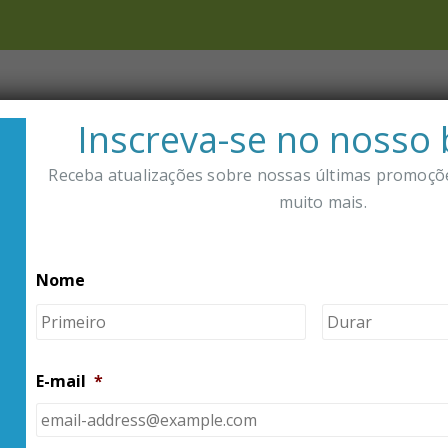
prar
Distribuidores
Sobre Nós
Inscreva-se no nosso 
Receba atualizações sobre nossas últimas promoçõe
OMPANHAR PEDIDO
muito mais.
S PRODUTOS PARA DIABETES
RECÉM-DIAGNOSTICADO
Nome
Primeiro
E-mail
*