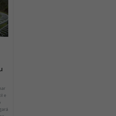
u
nar
il e
o
egará