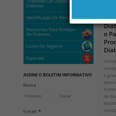
Toalhetes De Limpeza Para
Diabetes
Viv
Identificação De Alerta De Mídia
Diab
Acessórios Para Bombas
o P
De Diabetes
Pro
Livros De Registro
Dia
Especiais
Intro
condi
ASSINE O BOLETIM INFORMATIVO
e gra
pesso
Nome
Existe
Primeiro
Último
de dia
diabet
condi
E-mail
*