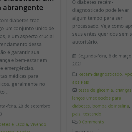
O diabetes recém-
a abrangente
diagnosticado pode levar
algum tempo para ser
com diabetes traz
processado. Veja como ap
go um conjunto único de
seus entes queridos sem 
os, e um aspecto crucial
autoritário.
renciamento dessa
ção é garantir sua
Segunda-feira, 8 de março
ança e bem-estar em
2021
de emergências.
Recém-diagnosticado
,
Apo
etas médicas para
aos Pais
ticos, geralmente no
teste de glicemia
,
crianças
o...
lenços umedecidos para
nta-feira, 28 de setembro
diabetes
,
bomba de insulina
,
3
pais
,
testando
0 Comments
betes e Escola
,
Vivendo