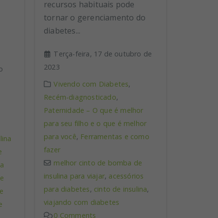
recursos habituais pode
tornar o gerenciamento do
diabetes...
Terça-feira, 17 de outubro de
2023
o
Vivendo com Diabetes
,
Recém-diagnosticado
,
Paternidade – O que é melhor
para seu filho e o que é melhor
para você
,
Ferramentas e como
lina
fazer
e
melhor cinto de bomba de
ra
insulina para viajar
,
acessórios
e
para diabetes
,
cinto de insulina
,
e
viajando com diabetes
e
0 Comments