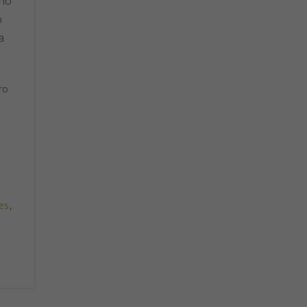
lho
o
a
ro
a
es
,