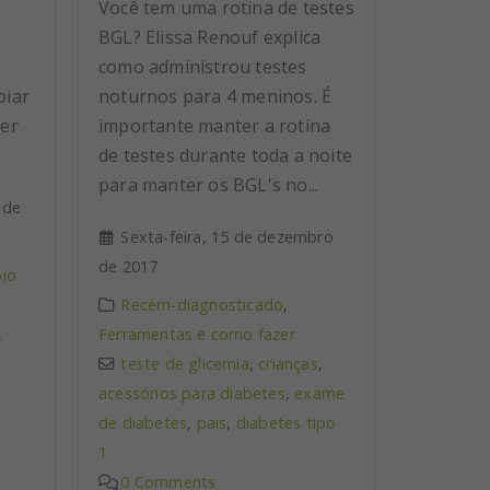
Você tem uma rotina de testes
BGL? Elissa Renouf explica
como administrou testes
oiar
noturnos para 4 meninos. É
ser
importante manter a rotina
de testes durante toda a noite
para manter os BGL's no...
 de
Sexta-feira, 15 de dezembro
de 2017
io
Recém-diagnosticado
,
,
Ferramentas e como fazer
teste de glicemia
,
crianças
,
acessórios para diabetes
,
exame
de diabetes
,
pais
,
diabetes tipo
1
0 Comments