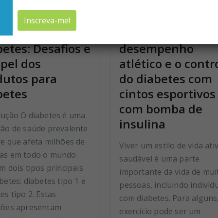
endo com
Melhorando o
etes: Desafios e
desempenho
apel dos
atlético e o contr
dutos para
do diabetes com
betes
cintos esportivos
com bomba de
dução O diabetes é uma
insulina
ção de saúde prevalente
ve que afeta milhões de
Viver um estilo de vida ati
as em todo o mundo.
saudável é uma parte
m dois tipos principais
importante da vida de mui
betes: diabetes tipo 1 e
pessoas, incluindo indivíd
es tipo 2. Estas
com diabetes. Para alguns
ções apresentam
exercício pode ser um