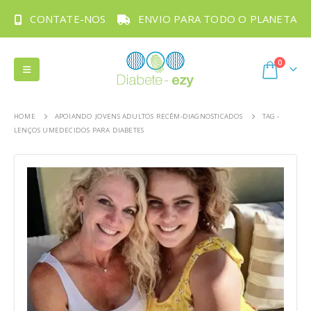
CONTATE-NOS
ENVIO PARA TODO O PLANETA
0
HOME
APOIANDO JOVENS ADULTOS RECÉM-DIAGNOSTICADOS
TAG -
LENÇOS UMEDECIDOS PARA DIABETES