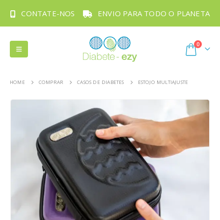
CONTATE-NOS
ENVIO PARA TODO O PLANETA
0
HOME
COMPRAR
CASOS DE DIABETES
ESTOJO MULTIAJUSTE