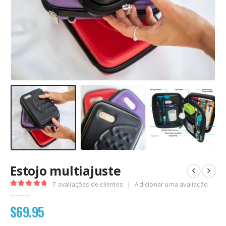
Estojo multiajuste
7
avaliações de clientes
|
Adicionar uma avaliação
5.00
out of 5
$
69.95