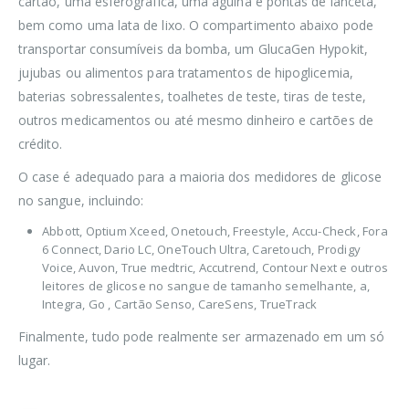
cartão, uma esferográfica, uma agulha e pontas de lanceta,
bem como uma lata de lixo. O compartimento abaixo pode
transportar consumíveis da bomba, um GlucaGen Hypokit,
jujubas ou alimentos para tratamentos de hipoglicemia,
baterias sobressalentes, toalhetes de teste, tiras de teste,
outros medicamentos ou até mesmo dinheiro e cartões de
crédito.
O case é adequado para a maioria dos medidores de glicose
no sangue, incluindo:
Abbott, Optium Xceed, Onetouch, Freestyle, Accu-Check, Fora
6 Connect, Dario LC, OneTouch Ultra, Caretouch, Prodigy
Voice, Auvon, True medtric, Accutrend, Contour Next e outros
leitores de glicose no sangue de tamanho semelhante, a,
Integra, Go , Cartão Senso, CareSens, TrueTrack
Finalmente, tudo pode realmente ser armazenado em um só
lugar.