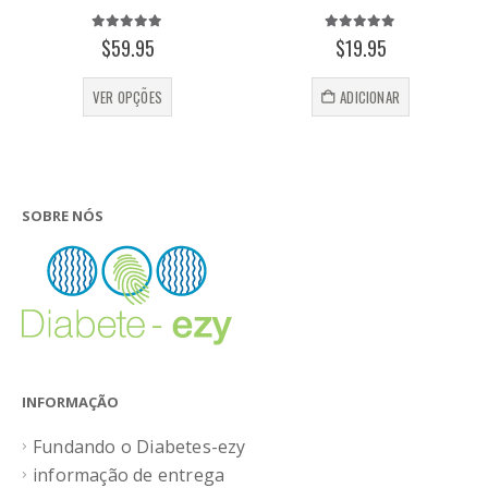
5.00
out of 5
5.00
out of 5
$
59.95
$
19.95
This product has multiple variants. The options may be chosen on the product page
VER OPÇÕES
ADICIONAR
SOBRE NÓS
INFORMAÇÃO
Fundando o Diabetes-ezy
informação de entrega