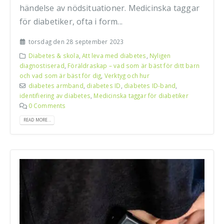
händelse av nödsituationer. Medicinska taggar
för diabetiker, ofta i form...
torsdag den 28 september 2023
Diabetes & skola
,
Att leva med diabetes
,
Nyligen
diagnostiserad
,
Föräldraskap – vad som är bäst för ditt barn
och vad som är bäst för dig
,
Verktyg och hur
diabetes armband
,
diabetes ID
,
diabetes ID-band
,
identifiering av diabetes
,
Medicinska taggar för diabetiker
0 Comments
READ MORE...