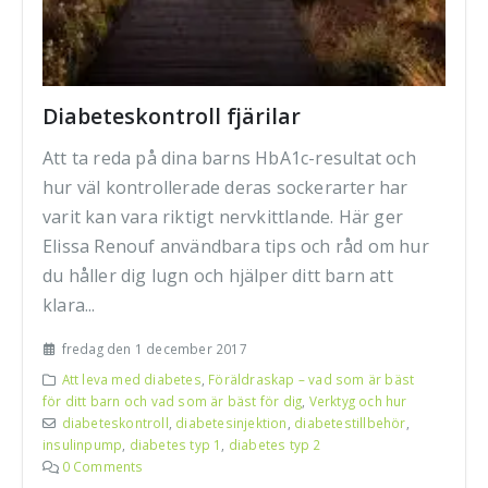
Diabeteskontroll fjärilar
Att ta reda på dina barns HbA1c-resultat och
hur väl kontrollerade deras sockerarter har
varit kan vara riktigt nervkittlande. Här ger
Elissa Renouf användbara tips och råd om hur
du håller dig lugn och hjälper ditt barn att
klara...
fredag den 1 december 2017
Att leva med diabetes
,
Föräldraskap – vad som är bäst
för ditt barn och vad som är bäst för dig
,
Verktyg och hur
diabeteskontroll
,
diabetesinjektion
,
diabetestillbehör
,
insulinpump
,
diabetes typ 1
,
diabetes typ 2
0 Comments