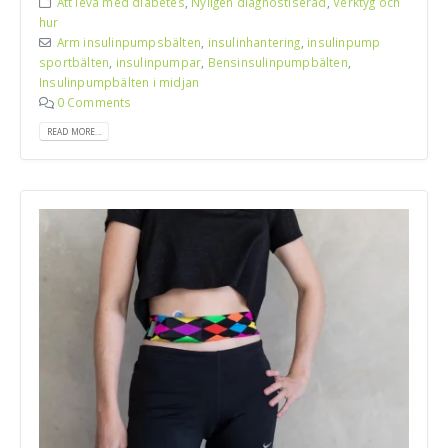
Att leva med diabetes
,
Nyligen diagnostiserad
,
Verktyg och
hur
Arm insulinpumpsbälten
,
insulinhantering
,
insulinpump
sportbälten
,
insulinpumpar
,
Bensinsulinpumpbälten
,
Insulinpumpbälten i midjan
0 Comments
READ MORE...