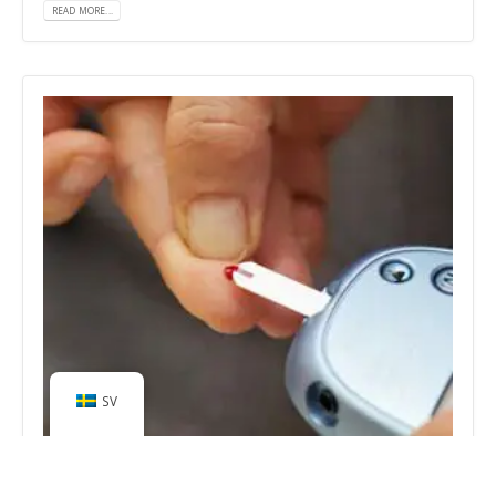
READ MORE...
SV
Dåliga HbA1c-resultat? Att ta reda på
varför är nyckeln