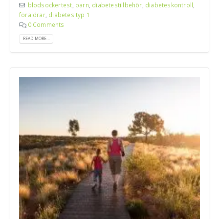
blodsockertest
,
barn
,
diabetestillbehör
,
diabeteskontroll
,
föräldrar
,
diabetes typ 1
0 Comments
READ MORE...