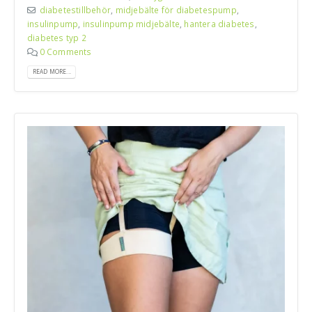
diabetestillbehör
,
midjebälte för diabetespump
,
insulinpump
,
insulinpump midjebälte
,
hantera diabetes
,
diabetes typ 2
0 Comments
READ MORE...