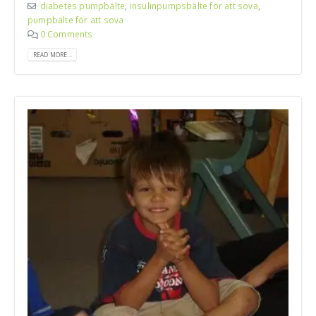
diabetes pumpbälte
,
insulinpumpsbälte för att sova
,
pumpbälte för att sova
0 Comments
READ MORE...