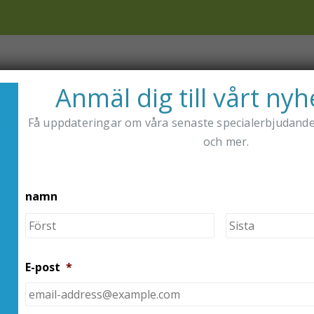
em
Affär
Distributörer
Om Oss
Anmäl dig till vårt ny
Få uppdateringar om våra senaste specialerbjudand
NING
och mer.
DERLÄTTAR DIABETES
TAG -
DIABETESTILLBEHÖR
namn
Förnamn
E-post
*