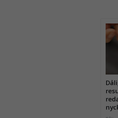
Dål
resu
reda
nyc