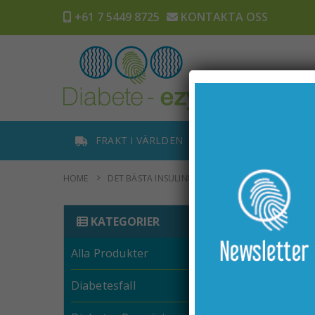
+61 7 5449 8725
KONTAKTA OSS
H
FRAKT I VÄRLDEN
SPÅRA BESTÄLL
HOME
DET BÄSTA INSULINPUMPSBÄLTET FÖR RESOR: UN
KATEGORIER
Alla Produkter
Diabetesfall