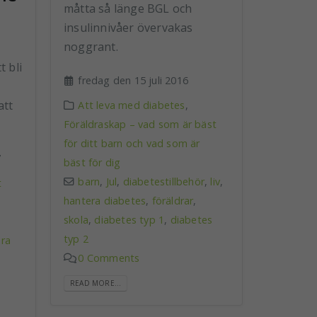
måtta så länge BGL och
insulinnivåer övervakas
noggrant.
t bli
fredag den 15 juli 2016
att
Att leva med diabetes
,
Föräldraskap – vad som är bäst
för ditt barn och vad som är
7
bäst för dig
barn
,
Jul
,
diabetestillbehör
,
liv
,
t
hantera diabetes
,
föräldrar
,
skola
,
diabetes typ 1
,
diabetes
typ 2
ra
0 Comments
READ MORE...