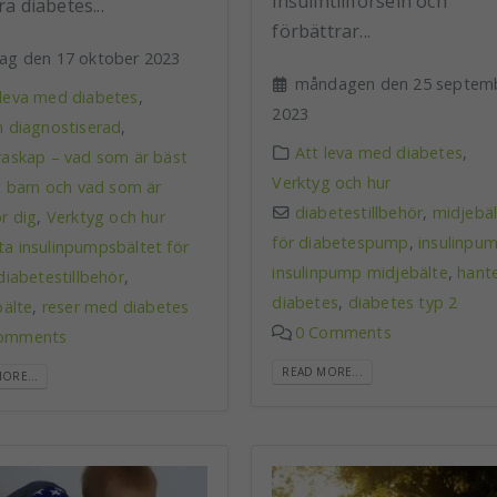
insulintillförseln och
a diabetes...
förbättrar...
dag den 17 oktober 2023
måndagen den 25 septem
 leva med diabetes
,
2023
n diagnostiserad
,
Att leva med diabetes
,
raskap – vad som är bäst
Verktyg och hur
tt barn och vad som är
diabetestillbehör
,
midjebä
r dig
,
Verktyg och hur
för diabetespump
,
insulinpu
ta insulinpumpsbältet för
insulinpump midjebälte
,
hant
diabetestillbehör
,
diabetes
,
diabetes typ 2
bälte
,
reser med diabetes
0 Comments
omments
READ MORE...
ORE...