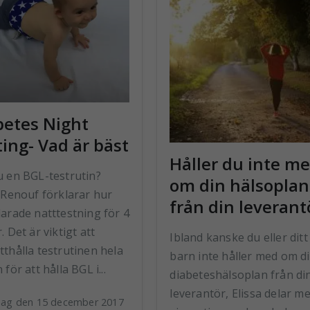
betes Night
ing- Vad är bäst
Håller du inte m
u en BGL-testrutin?
om din hälsoplan
 Renouf förklarar hur
från din leverant
arade natttestning för 4
. Det är viktigt att
Ibland kanske du eller ditt
thålla testrutinen hela
barn inte håller med om d
 för att hålla BGL i...
diabeteshälsoplan från di
leverantör, Elissa delar m
dag den 15 december 2017