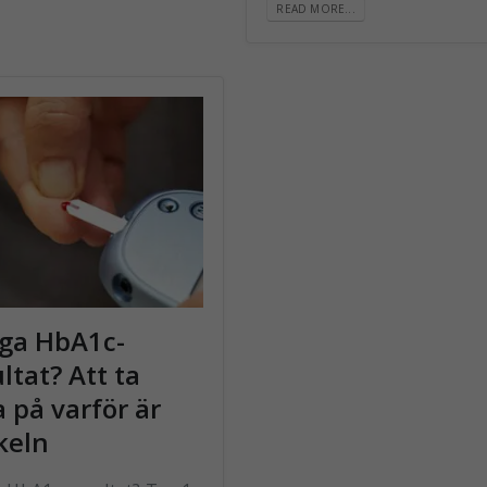
READ MORE...
iga HbA1c-
ltat? Att ta
 på varför är
keln