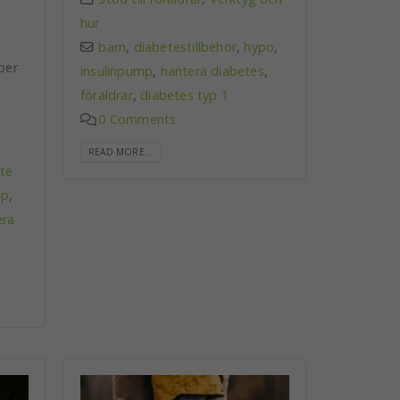
hur
barn
,
diabetestillbehör
,
hypo
,
ber
insulinpump
,
hantera diabetes
,
föräldrar
,
diabetes typ 1
0 Comments
READ MORE...
lte
mp
,
era