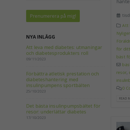
hanter
tis
Att
Nylige
NYA INLÄGG
Föräld
Att leva med diabetes: utmaningar
för di
och diabetesprodukters roll
bäst fö
09/11/2023
bäs
resor
,
Förbättra atletisk prestation och
diabeteshantering med
insulin
insulinpumpens sportbälten
0 C
25/10/2023
READ M
Det bästa insulinpumpsbältet för
resor: underlättar diabetes
17/10/2023