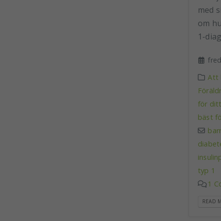
med si
om hu
1-dia
fre
Att
Föräld
för di
bäst fö
bar
diabet
insuli
typ 1
1 C
READ M