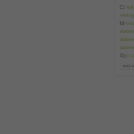
Nyl
Verkty
blo
diabet
diabet
diabet
0 C
READ M