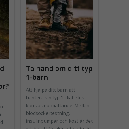
ed
Ta hand om ditt typ
1-barn
ör?
Att hjälpa ditt barn att
hantera sin typ 1-diabetes
kan vara utmattande. Mellan
in
blodsockertestning,
n
insulinpumpar och kost är det
ed
viktigt att föräldrar tar sig tid