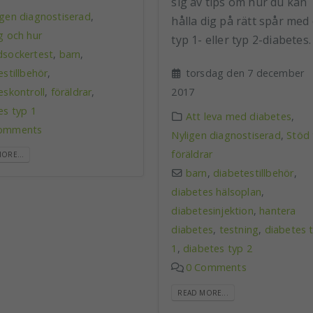
sig av tips om hur du kan
igen diagnostiserad
,
hålla dig på rätt spår med 
g och hur
typ 1- eller typ 2-diabetes.
dsockertest
,
barn
,
estillbehör
,
torsdag den 7 december
eskontroll
,
föräldrar
,
2017
es typ 1
Att leva med diabetes
,
omments
Nyligen diagnostiserad
,
Stöd t
föräldrar
ORE...
barn
,
diabetestillbehör
,
diabetes hälsoplan
,
diabetesinjektion
,
hantera
diabetes
,
testning
,
diabetes 
1
,
diabetes typ 2
0 Comments
READ MORE...