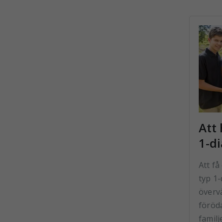
Att
1-d
Att f
typ 1
överv
föröda
familj