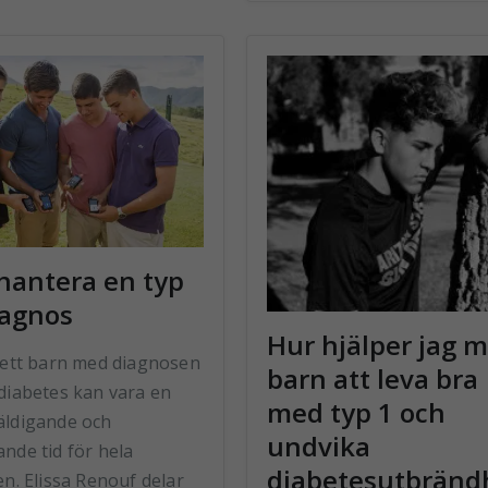
 hantera en typ
iagnos
Hur hjälper jag m
å ett barn med diagnosen
barn att leva bra
-diabetes kan vara en
med typ 1 och
äldigande och
undvika
nde tid för hela
diabetesutbränd
en. Elissa Renouf delar