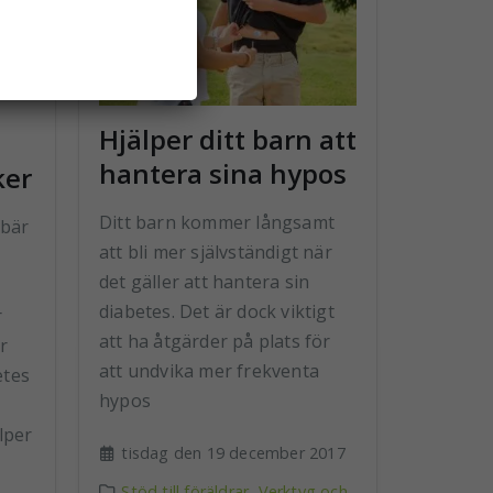
Hjälper ditt barn att
hantera sina hypos
ker
Ditt barn kommer långsamt
ebär
att bli mer självständigt när
det gäller att hantera sin
diabetes. Det är dock viktigt
r
att ha åtgärder på plats för
r
att undvika mer frekventa
etes
hypos
lper
tisdag den 19 december 2017
Stöd till föräldrar
,
Verktyg och