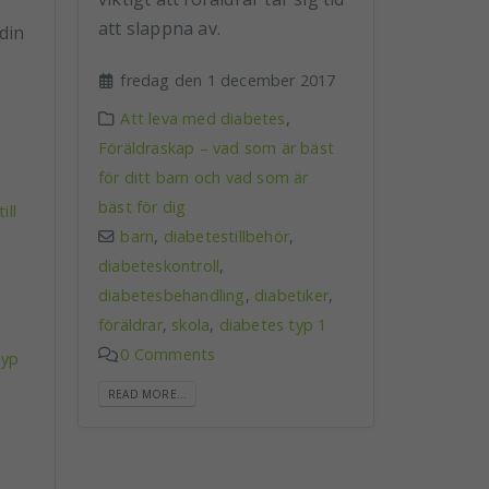
att slappna av.
din
fredag den 1 december 2017
Att leva med diabetes
,
Föräldraskap – vad som är bäst
för ditt barn och vad som är
bäst för dig
ill
barn
,
diabetestillbehör
,
diabeteskontroll
,
diabetesbehandling
,
diabetiker
,
föräldrar
,
skola
,
diabetes typ 1
0 Comments
typ
READ MORE...