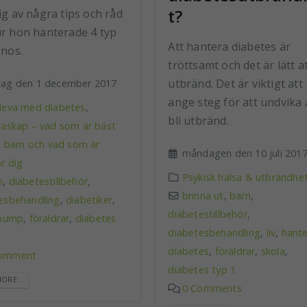
t?
g av några tips och råd
r hon hanterade 4 typ
Att hantera diabetes är
gnos.
tröttsamt och det är lätt at
utbränd. Det är viktigt att
dag den 1 december 2017
ange steg för att undvika 
 leva med diabetes
,
bli utbränd.
raskap – vad som är bäst
tt barn och vad som är
måndagen den 10 juli 201
r dig
Psykisk hälsa & utbrändhe
n
,
diabetestillbehör
,
brinna ut
,
barn
,
esbehandling
,
diabetiker
,
diabetestillbehör
,
npump
,
föräldrar
,
diabetes
diabetesbehandling
,
liv
,
hante
diabetes
,
föräldrar
,
skola
,
omment
diabetes typ 1
ORE...
0 Comments