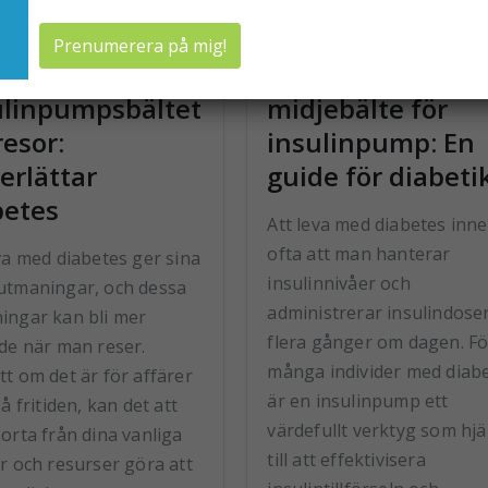
 bästa
Att välja rätt
ulinpumpsbältet
midjebälte för
resor:
insulinpump: En
erlättar
guide för diabeti
betes
Att leva med diabetes inn
ofta att man hanterar
va med diabetes ger sina
insulinnivåer och
utmaningar, och dessa
administrerar insulindose
ingar kan bli mer
flera gånger om dagen. Fö
ade när man reser.
många individer med diab
t om det är för affärer
är en insulinpump ett
på fritiden, kan det att
värdefullt verktyg som hjä
orta från dina vanliga
till att effektivisera
r och resurser göra att