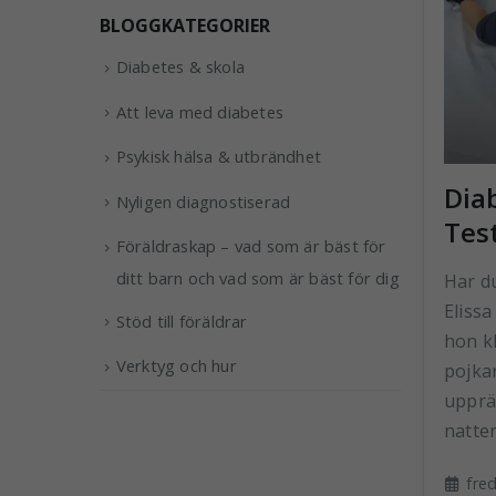
BLOGGKATEGORIER
Diabetes & skola
Att leva med diabetes
Psykisk hälsa & utbrändhet
Dia
Nyligen diagnostiserad
Test
Föräldraskap – vad som är bäst för
ditt barn och vad som är bäst för dig
Har d
Elissa
Stöd till föräldrar
hon kl
Verktyg och hur
pojkar
upprät
natten
fre