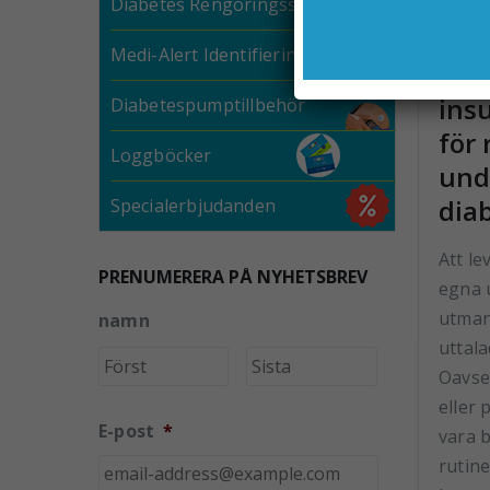
Diabetes Rengöringsservetter
Medi-Alert Identifiering
Det
ins
Diabetespumptillbehör
för 
Loggböcker
und
dia
Specialerbjudanden
Att le
PRENUMERERA PÅ NYHETSBREV
egna 
utman
namn
uttal
Förnamn
Efternamn
Oavset
eller 
E-post
*
vara b
rutine