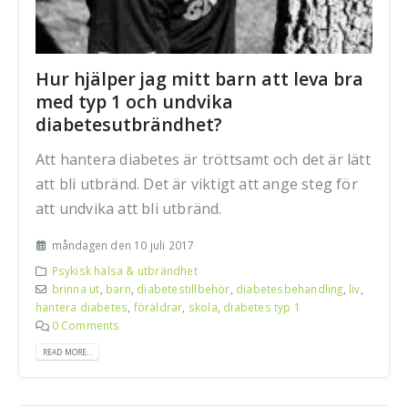
Hur hjälper jag mitt barn att leva bra
med typ 1 och undvika
diabetesutbrändhet?
Att hantera diabetes är tröttsamt och det är lätt
att bli utbränd. Det är viktigt att ange steg för
att undvika att bli utbränd.
måndagen den 10 juli 2017
Psykisk hälsa & utbrändhet
brinna ut
,
barn
,
diabetestillbehör
,
diabetesbehandling
,
liv
,
hantera diabetes
,
föräldrar
,
skola
,
diabetes typ 1
0 Comments
READ MORE...