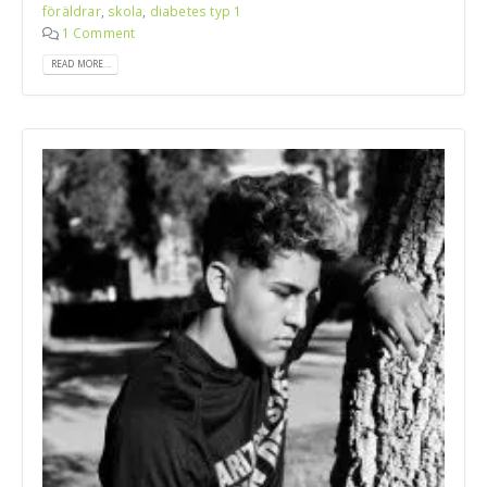
föräldrar
,
skola
,
diabetes typ 1
1 Comment
READ MORE...