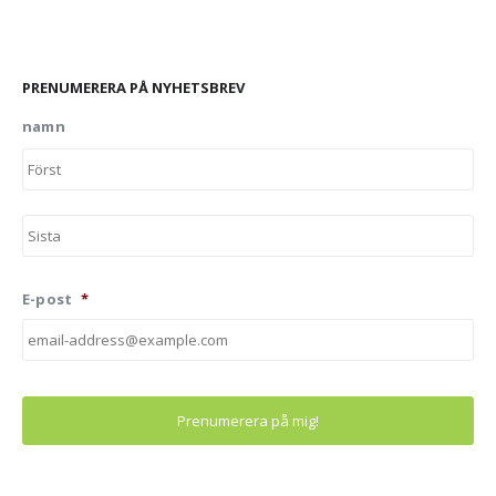
PRENUMERERA PÅ NYHETSBREV
namn
Fö
Ef
E-post
*