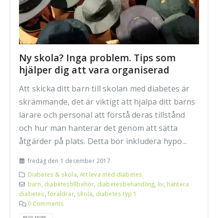
Ny skola? Inga problem. Tips som
hjälper dig att vara organiserad
Att skicka ditt barn till skolan med diabetes är
skrämmande, det är viktigt att hjälpa ditt barns
lärare och personal att förstå deras tillstånd
och hur man hanterar det genom att sätta
åtgärder på plats. Detta bör inkludera hypo...
fredag den 1 december 2017
Diabetes & skola
,
Att leva med diabetes
barn
,
diabetestillbehör
,
diabetesbehandling
,
liv
,
hantera
diabetes
,
föräldrar
,
skola
,
diabetes typ 1
0 Comments
READ MORE...