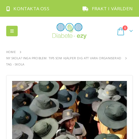
KONTAKTA OSS
FRAKT I VÄRLDEN
0
HOME
NY SKOLA? INGA PROBLEM. TIPS SOM HJÄLPER DIG ATT VARA ORGANISERAD
TAG -
SKOLA