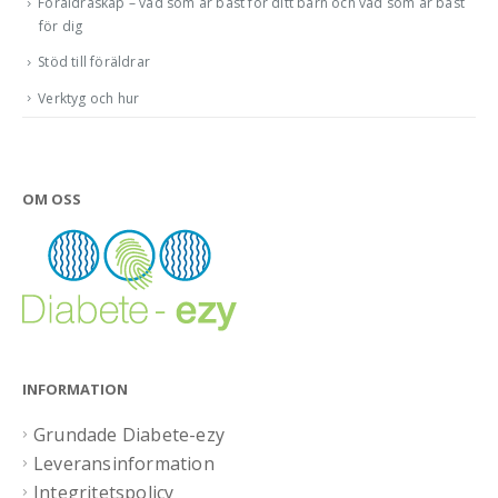
Föräldraskap – vad som är bäst för ditt barn och vad som är bäst
för dig
Stöd till föräldrar
Verktyg och hur
OM OSS
INFORMATION
Grundade Diabete-ezy
Leveransinformation
Integritetspolicy