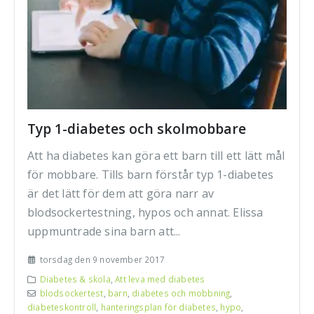
Typ 1-diabetes och skolmobbare
Att ha diabetes kan göra ett barn till ett lätt mål
för mobbare. Tills barn förstår typ 1-diabetes
är det lätt för dem att göra narr av
blodsockertestning, hypos och annat. Elissa
uppmuntrade sina barn att...
torsdag den 9 november 2017
Diabetes & skola
,
Att leva med diabetes
blodsockertest
,
barn
,
diabetes och mobbning
,
diabeteskontroll
,
hanteringsplan för diabetes
,
hypo
,