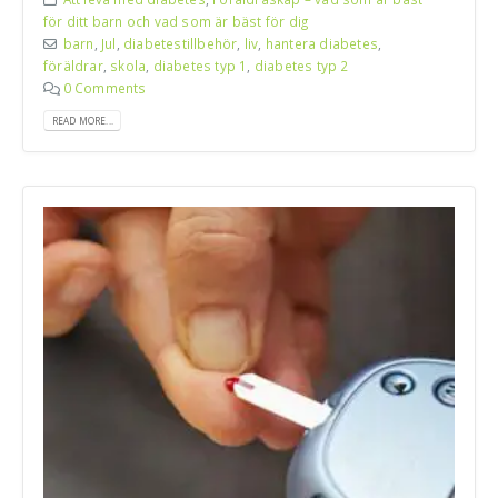
för ditt barn och vad som är bäst för dig
barn
,
Jul
,
diabetestillbehör
,
liv
,
hantera diabetes
,
föräldrar
,
skola
,
diabetes typ 1
,
diabetes typ 2
0 Comments
READ MORE...