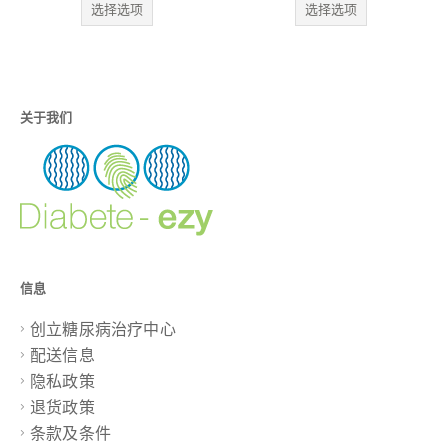
选择选项
选择选项
：
$76.80。
格
.07
为：
$69.12。
.75
关于我们
信息
创立糖尿病治疗中心
配送信息
隐私政策
退货政策
条款及条件