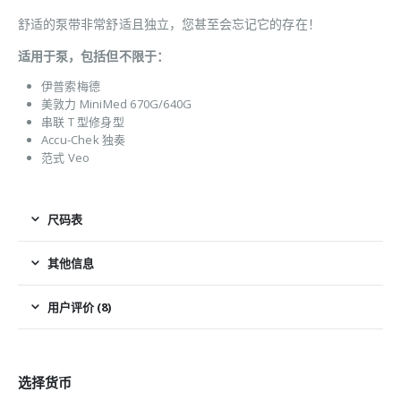
舒适的泵带非常舒适且独立，您甚至会忘记它的存在！
适用于泵，包括但不限于：
伊普索梅德
美敦力 MiniMed 670G/640G
串联 T 型修身型
Accu-Chek 独奏
范式 Veo
尺码表
其他信息
用户评价 (8)
选择货币