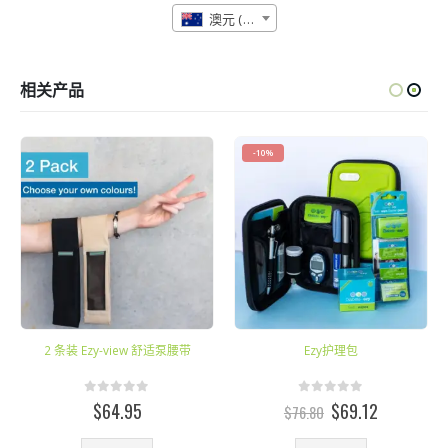
澳元 (AUD)
相关产品
-10%
2 条装 Ezy-view 舒适泵腰带
Ezy护理包
0
out of 5
0
out of 5
原
当
$
64.95
$
69.12
$
76.80
价
前
本产品有多种变体。 可在产品页面上选择这些选项
本产品有多种变体。 可在产品页面上选择这些选项
为：
价