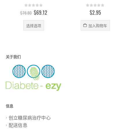
0
out of 5
0
out of 5
原
当
$
69.12
$
2.95
$
76.80
价
前
本产品有多种变体。 可在产品页面上选择这些选项
为：
价
选择选项
加入购物车
：
$76.80。
格
.07
为：
$69.12。
.75
关于我们
信息
创立糖尿病治疗中心
配送信息