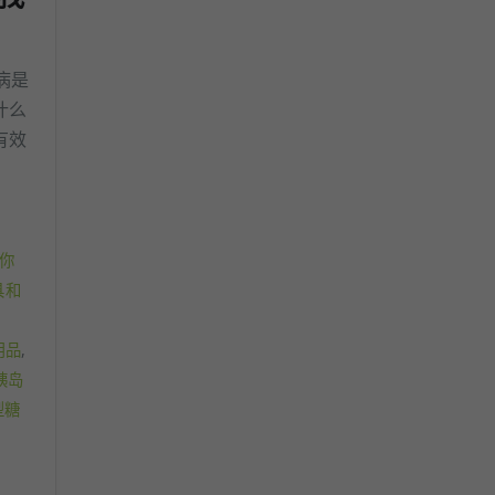
尿病是
什么
有效
你
具和
用品
,
胰岛
型糖