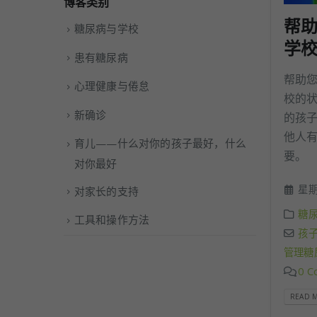
博客类别
帮助
糖尿病与学校
学校
患有糖尿病
帮助您
心理健康与倦怠
校的
新确诊
的孩
他人
育儿——什么对你的孩子最好，什么
要。
对你最好
星期六
对家长的支持
糖
工具和操作方法
孩
管理糖
0 C
READ M