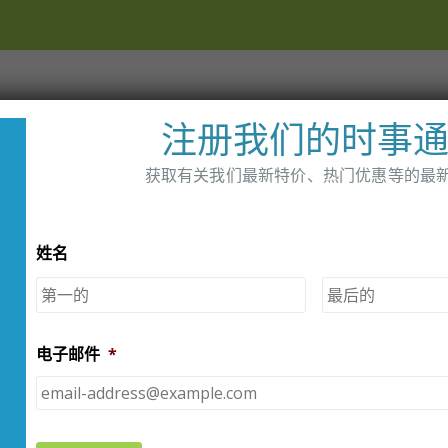
家
店铺
经销商
关于我们
注册我们的时事
获取有关我们最新特价、热门优惠等的最
姓名
AG -
糖尿病用品
第
一
页
电子邮件
*