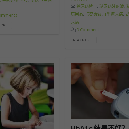
糖尿病检查
,
糖尿病注射液
,
病用品
,
胰岛素泵
,
1型糖尿病
,
2
omments
尿病
ORE...
0 Comments
READ MORE...
HbA1c 结果不好