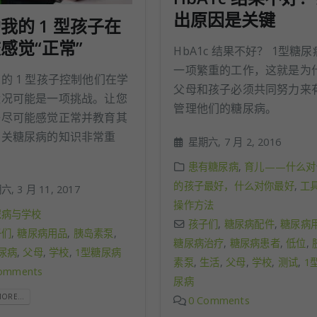
出原因是关键
我的 1 型孩子在
感觉“正常”
HbA1c 结果不好？ 1型糖
一项繁重的工作，这就是为
的 1 型孩子控制他们在学
父母和孩子必须共同努力来
状况可能是一项挑战。让您
管理他们的糖尿病。
子尽可能感觉正常并教育其
有关糖尿病的知识非常重
星期六, 7 月 2, 2016
患有糖尿病
,
育儿——什么对
的孩子最好，什么对你最好
,
工
, 3 月 11, 2017
操作方法
尿病与学校
孩子们
,
糖尿病配件
,
糖尿病
子们
,
糖尿病用品
,
胰岛素泵
,
糖尿病治疗
,
糖尿病患者
,
低位
,
尿病
,
父母
,
学校
,
1型糖尿病
素泵
,
生活
,
父母
,
学校
,
测试
,
1
omments
尿病
ORE...
0 Comments