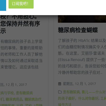
学校？不用担心。
助您保持井然有序
糖尿病检查蝴蝶
提示
了解孩子的 HbA1c 结果以
患有糖尿病的孩子去上学是
们的血糖控制情况确实令人
可怕的事情，重要的是帮助
筋。在这里，艾丽莎·雷诺夫
子的老师和工作人员了解他
(Elissa Renouf) 提供了一
病情以及如何通过采取适当
的技巧和提示，告诉您如何
施来管理它。这应该包括
冷静并帮助您的孩子应对...
星期五, 12 月 1, 2017
, 12 月 1, 2017
患有糖尿病
,
育儿——什么对
尿病与学校
,
患有糖尿病
的孩子最好，什么对你最好
,
工
子们
,
糖尿病用品
,
糖尿病治疗
,
操作方法
管理糖尿病
,
父母
,
学校
,
1型糖