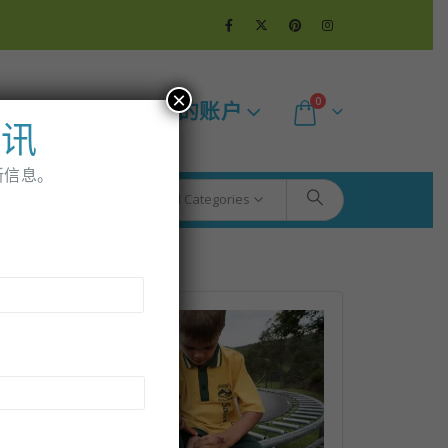
×
0
更多的
我的账户
通讯
新信息。
All Categories
后
一
页