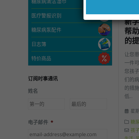
糖尿病清洁湿巾
医疗警报识别
新
帮
糖尿病泵配件
的
日志簿
让您
特价商品
一件
您孩
订阅时事通讯
们的
的措
姓名
低...
第
后
一
一
星期五
页
页
糖
电子邮件
*
孩
生活
,