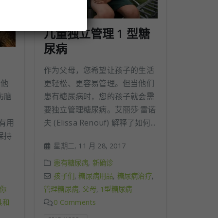
儿童独立管理 1 型糖
尿病
作为父母，您希望让孩子的生活
更轻松、更容易管理。但当他们
及他
患有糖尿病时，您的孩子就会需
伤脑
要独立管理糖尿病。艾丽莎·雷诺
夫 (Elissa Renouf) 解释了如何...
些有用
保持
星期二, 11 月 28, 2017
患有糖尿病
,
新确诊
孩子们
,
糖尿病用品
,
糖尿病治疗
,
管理糖尿病
,
父母
,
1型糖尿病
你
0 Comments
具和