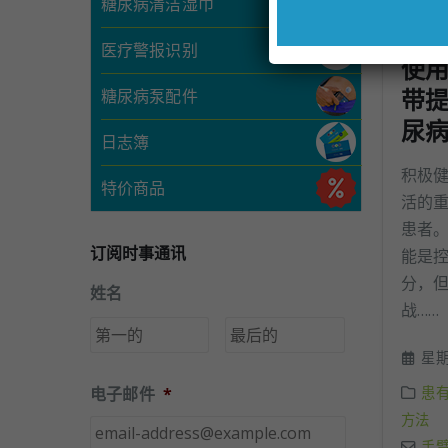
糖尿病清洁湿巾
医疗警报识别
使
带
糖尿病泵配件
尿
日志簿
积极
特价商品
活的
患者
订阅时事通讯
能是
分，
姓名
战……
第
后
一
一
星期三
页
页
患
电子邮件
*
方法
手