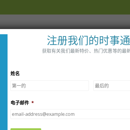
家
店铺
经销商
关于我们
注册我们的时事
获取有关我们最新特价、热门优惠等的最
姓名
TAG -
胰岛素泵运动腰带
第
一
页
电子邮件
*