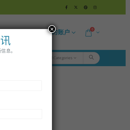
×
0
更多的
我的账户
通讯
新信息。
All Categories
后
一
页