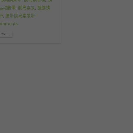
运动腰带
,
胰岛素泵
,
腿部胰
带
,
腰带胰岛素泵带
omments
ORE...