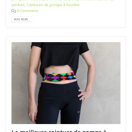
jambes
,
Ceintures de pompe à insuline
0 Comments
READ MORE...