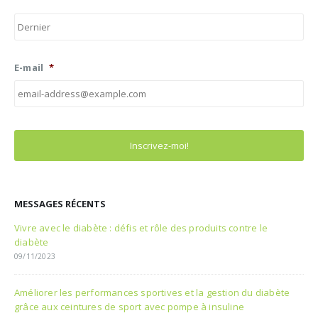
No
E-mail
*
MESSAGES RÉCENTS
Vivre avec le diabète : défis et rôle des produits contre le
diabète
09/11/2023
Améliorer les performances sportives et la gestion du diabète
grâce aux ceintures de sport avec pompe à insuline