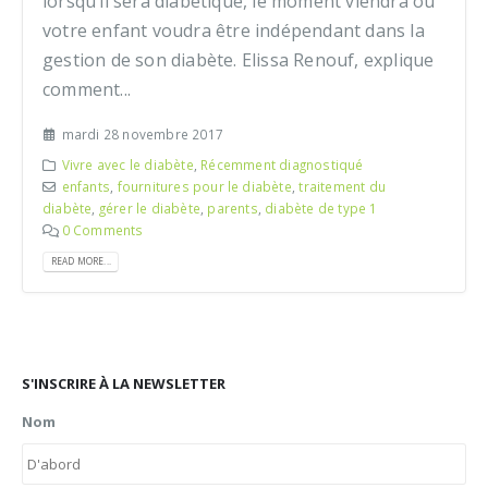
lorsqu’il sera diabétique, le moment viendra où
votre enfant voudra être indépendant dans la
gestion de son diabète. Elissa Renouf, explique
comment...
mardi 28 novembre 2017
Vivre avec le diabète
,
Récemment diagnostiqué
enfants
,
fournitures pour le diabète
,
traitement du
diabète
,
gérer le diabète
,
parents
,
diabète de type 1
0 Comments
READ MORE...
S'INSCRIRE À LA NEWSLETTER
Nom
Pr