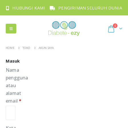
HUBUNGI KAMI
PENGIRIMAN SELURUH DUNIA
0
HOME
TOKO
AKUN SAYA
Masuk
Nama
pengguna
atau
alamat
email
*
Wajib