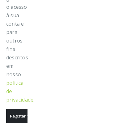
o acesso
à sua
conta e
para
outros
fins
descritos
em
nosso
política
de
privacidade
.
Registar nova conta