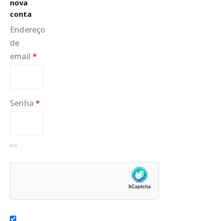
nova
conta
Endereço
de
Obrigatório
email
*
Obrigatório
Senha
*