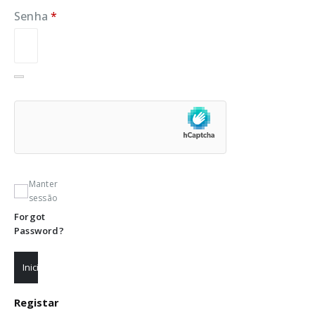
Senha
*
Obrigatório
Manter
sessão
Forgot
Password?
Iniciar sessão
Registar