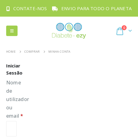
CONTATE-NOS
ENVIO PARA TODO O PLANETA
0
HOME
COMPRAR
MINHA CONTA
Iniciar
Sessão
Nome
de
utilizador
ou
email
*
Obrigatório