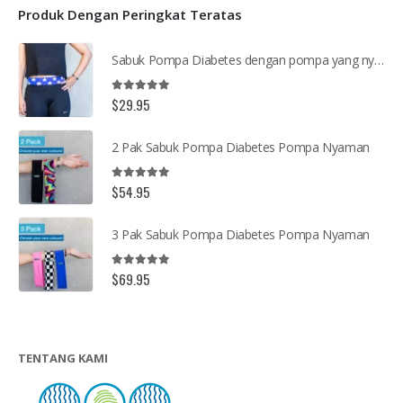
Produk Dengan Peringkat Teratas
Sabuk Pompa Diabetes dengan pompa yang nyaman
5.00
out of 5
$
29.95
2 Pak Sabuk Pompa Diabetes Pompa Nyaman
5.00
out of 5
$
54.95
3 Pak Sabuk Pompa Diabetes Pompa Nyaman
5.00
out of 5
$
69.95
TENTANG KAMI