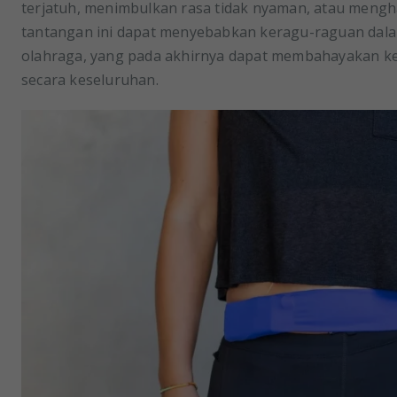
terjatuh, menimbulkan rasa tidak nyaman, atau meng
tantangan ini dapat menyebabkan keragu-raguan dalam
olahraga, yang pada akhirnya dapat membahayakan k
secara keseluruhan.