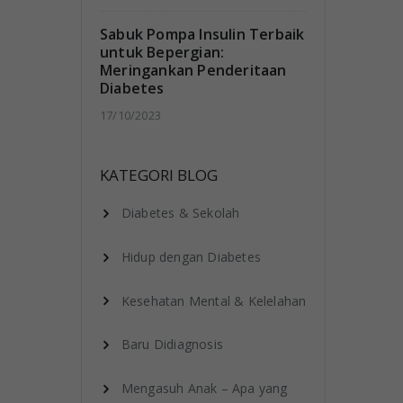
Sabuk Pompa Insulin Terbaik
untuk Bepergian:
Meringankan Penderitaan
Diabetes
17/10/2023
KATEGORI BLOG
Diabetes & Sekolah
Hidup dengan Diabetes
Kesehatan Mental & Kelelahan
Baru Didiagnosis
Mengasuh Anak – Apa yang