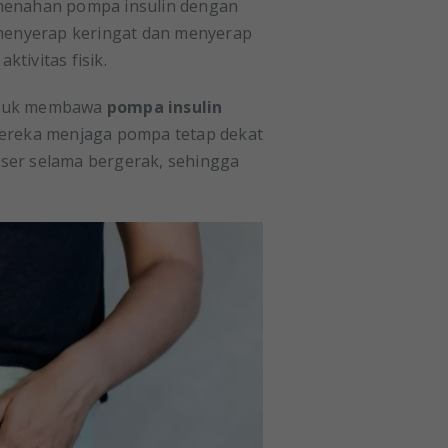
menahan pompa insulin dengan
menyerap keringat dan menyerap
ivitas fisik.
untuk membawa
pompa insulin
 Mereka menjaga pompa tetap dekat
er selama bergerak, sehingga