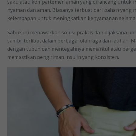
saku atau kompartemen aman yang dirancang untuk 
nyaman dan aman. Biasanya terbuat dari bahan yang 
kelembapan untuk meningkatkan kenyamanan selama akt
Sabuk ini menawarkan solusi praktis dan bijaksana 
sambil terlibat dalam berbagai olahraga dan latihan.
dengan tubuh dan mencegahnya memantul atau berges
memastikan pengiriman insulin yang konsisten.