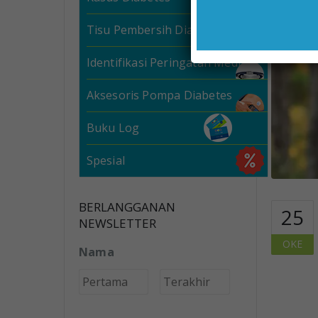
Tisu Pembersih Diabetes
Identifikasi Peringatan Medis
Aksesoris Pompa Diabetes
Buku Log
Spesial
BERLANGGANAN
25
NEWSLETTER
OKE
Nama
First
Last