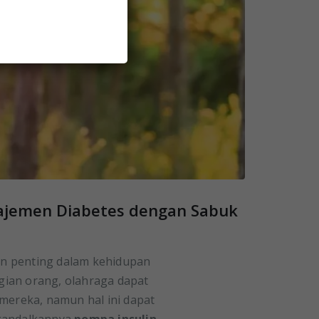
najemen Diabetes dengan Sabuk
an penting dalam kehidupan
gian orang, olahraga dapat
mereka, namun hal ini dapat
gandalkannya
pompa insulin