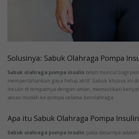
Solusinya: Sabuk Olahraga Pompa Insu
Sabuk olahraga pompa insulin
telah muncul bagi pen
mempertahankan gaya hidup aktif. Sabuk khusus ini
insulin di tempatnya dengan aman, memastikan kenya
akses mudah ke pompa selama berolahraga.
Apa itu Sabuk Olahraga Pompa Insulin
Sabuk olahraga pompa insulin
pada dasarnya adalah