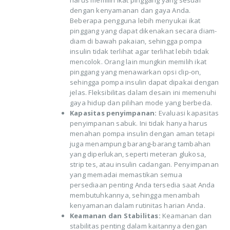
harus memilih ikat pinggang yang sesuai
dengan kenyamanan dan gaya Anda.
Beberapa pengguna lebih menyukai ikat
pinggang yang dapat dikenakan secara diam-
diam di bawah pakaian, sehingga pompa
insulin tidak terlihat agar terlihat lebih tidak
mencolok. Orang lain mungkin memilih ikat
pinggang yang menawarkan opsi clip-on,
sehingga pompa insulin dapat dipakai dengan
jelas. Fleksibilitas dalam desain ini memenuhi
gaya hidup dan pilihan mode yang berbeda.
Kapasitas penyimpanan:
Evaluasi kapasitas
penyimpanan sabuk. Ini tidak hanya harus
menahan pompa insulin dengan aman tetapi
juga menampung barang-barang tambahan
yang diperlukan, seperti meteran glukosa,
strip tes, atau insulin cadangan. Penyimpanan
yang memadai memastikan semua
persediaan penting Anda tersedia saat Anda
membutuhkannya, sehingga menambah
kenyamanan dalam rutinitas harian Anda.
Keamanan dan Stabilitas:
Keamanan dan
stabilitas penting dalam kaitannya dengan