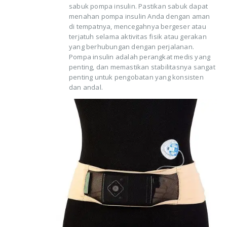
sabuk pompa insulin. Pastikan sabuk dapat
menahan pompa insulin Anda dengan aman
di tempatnya, mencegahnya bergeser atau
terjatuh selama aktivitas fisik atau gerakan
yang berhubungan dengan perjalanan.
Pompa insulin adalah perangkat medis yang
penting, dan memastikan stabilitasnya sangat
penting untuk pengobatan yang konsisten
dan andal.