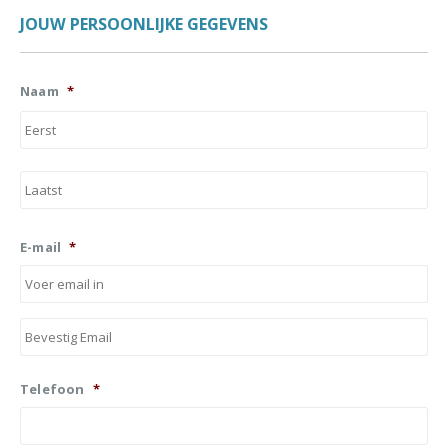
JOUW PERSOONLIJKE GEGEVENS
Naam
*
Vo
Ac
E-mail
*
E-
mai
in
E-
mai
bev
Telefoon
*