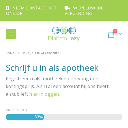
NEEM CONTACT MET
WERELDWIJDE
ONS OP
VERZENDING
0
HOME
SCHRIJF U IN ALS APOTHEEK
Schrijf u in als apotheek
Registreer u als apotheek en ontvang een
kortingsprijs. Als u al een account bij ons heeft,
alstublieft
hier inloggen
.
Stap
1
van
3
33%