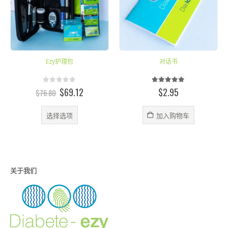
Ezy护理包
对话书
0
out of 5
5.00
out of 5
原
当
$
69.12
$
2.95
$
76.80
价
前
本产品有多种变体。 可在产品页面上选择这些选项
为：
价
选择选项
加入购物车
$76.80。
格
为：
7。
$69.12。
关于我们