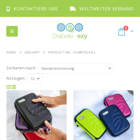
KONTAKTIERE UNS
WELTWEITER VERSAND
0
HOME
GESCHÄFT
PRODUCT TAG -
DIABETES-FALL
Sortieren nach:
Anzeigen: