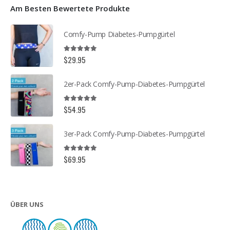
Am Besten Bewertete Produkte
Comfy-Pump Diabetes-Pumpgürtel
5.00
out of 5
$
29.95
2er-Pack Comfy-Pump-Diabetes-Pumpgürtel
5.00
out of 5
$
54.95
3er-Pack Comfy-Pump-Diabetes-Pumpgürtel
5.00
out of 5
$
69.95
ÜBER UNS