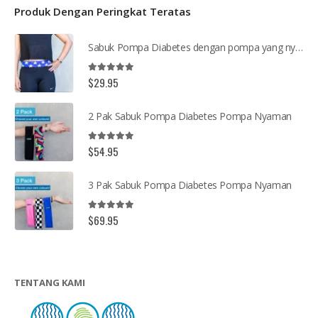
Produk Dengan Peringkat Teratas
Sabuk Pompa Diabetes dengan pompa yang nyaman
5.00
out of 5
$
29.95
2 Pak Sabuk Pompa Diabetes Pompa Nyaman
5.00
out of 5
$
54.95
3 Pak Sabuk Pompa Diabetes Pompa Nyaman
5.00
out of 5
$
69.95
TENTANG KAMI