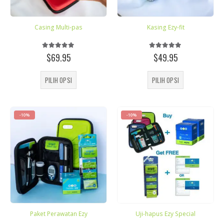
Casing Multi-pas
Kasing Ezy-fit
5.00
out of 5
5.00
out of 5
$
69.95
$
49.95
Produk
Produk
PILIH OPSI
PILIH OPSI
ini
ini
memiliki
memiliki
beberapa
beberapa
varian.
varian.
-10%
-10%
Pilihan
Pilihan
ini
ini
dapat
dapat
diambil
diambil
di
di
halaman
halaman
produk
produk
Paket Perawatan Ezy
Uji-hapus Ezy Special