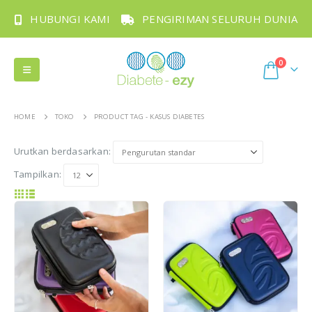
HUBUNGI KAMI
PENGIRIMAN SELURUH DUNIA
0
HOME
TOKO
PRODUCT TAG -
KASUS DIABETES
Urutkan berdasarkan:
Tampilkan: