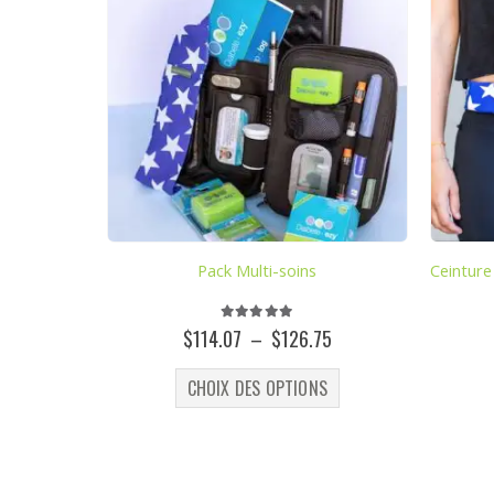
Pack Multi-soins
5.00
out of 5
Plage
$
114.07
–
$
126.75
de
Ce produit a plusieurs variations. Les options peuvent être choisies sur la page du produit
prix :
CHOIX DES OPTIONS
$114.07
à
$126.75