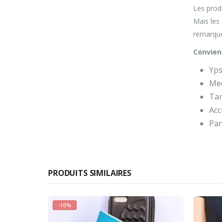
Les produ
Mais les
remarqu
Convien
Yp
Med
Ta
Acc
Pa
PRODUITS SIMILAIRES
-10%