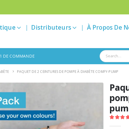
tique
Distributeurs
À Propos De N
VI DE COMMANDE
ABÈTE
PAQUET DE 2 CEINTURES DE POMPE À DIABÈTE COMFY-PUMP
Paqu
pomp
pum
5.00
ou