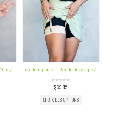
Paquet de 3 ceintures Ezy-view Comfy-pump
Jarretière-pompe – Bande de pompe à diabète
0
out of 5
$
39.95
duit a plusieurs variations. Les options peuvent être choisies sur la page du produit
Ce produit a plusieurs variations. Les options peuvent être choisies sur la page du produit
CHOIX DES OPTIONS