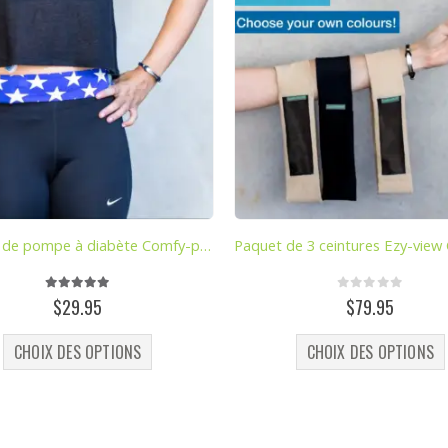
Ceinture de pompe à diabète Comfy-pump
5.00
out of 5
0
out of 5
$
29.95
$
79.95
Ce produit a plusieurs variations. Les options peuvent être choisies sur la page du produit
Ce pro
CHOIX DES OPTIONS
CHOIX DES OPTIONS