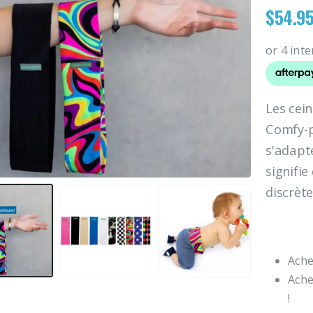
$
54.9
Les cei
Comfy-p
s'adapte
signifi
discrèt
Ach
Ach
!