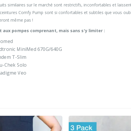
its similaires sur le marché sont restrictifs, inconfortables et laiss
 ceintures Comfy Pump sont si confortables et subtiles que vous oubl
eront même pas !
t aux pompes comprenant, mais sans s'y limiter :
somed
tronic MiniMed 670G/640G
ndem T-Slim
u-Chek Solo
radigme Veo