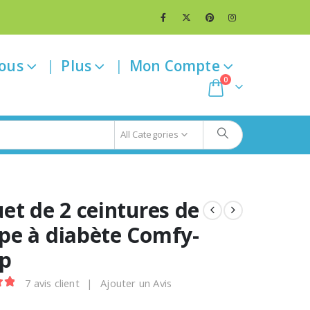
ous
Plus
Mon Compte
0
All Categories
et de 2 ceintures de
e à diabète Comfy-
p
7
avis client
|
Ajouter un Avis
t of 5