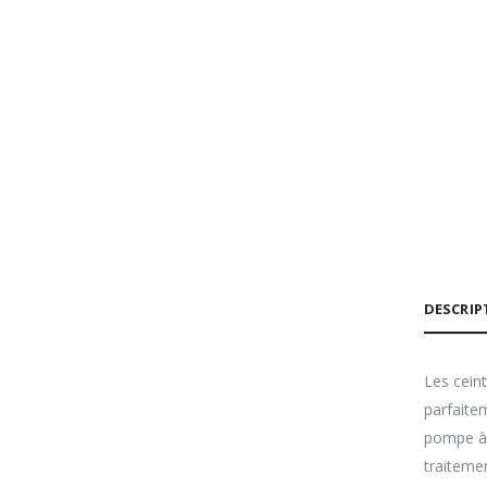
DESCRIP
Les cein
parfaite
pompe à 
traiteme