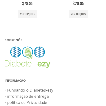
0
out of 5
5.00
out of 5
$
79.95
$
29.95
This product has multiple variants. The options may be chosen on the product page
This product has multiple variants. The options may be chosen on the product page
VER OPÇÕES
VER OPÇÕES
SOBRE NÓS
INFORMAÇÃO
Fundando o Diabetes-ezy
informação de entrega
política de Privacidade