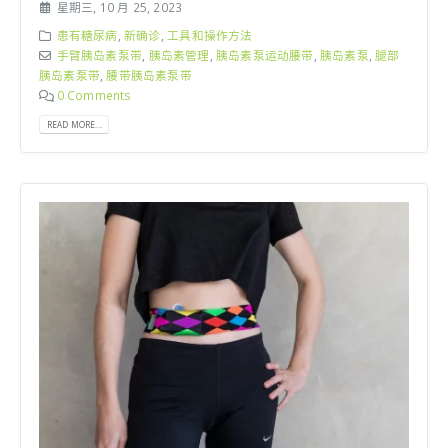
星期三, 10 月 25, 2023
患有糖尿病
,
新确诊
,
工具和操作方法
手臂胰岛素泵带
,
胰岛素管理
,
胰岛素泵运动腰带
,
胰岛素泵
,
腿部
胰岛素泵带
,
腰带胰岛素泵带
0 Comments
READ MORE...