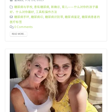
糖尿病与学校
,
患有糖尿病
,
新确诊
,
育儿——什么对你的孩子最
好，什么对你最好
,
工具和操作方法
糖尿病手环
,
糖尿病ID
,
糖尿病识别带
,
糖尿病鉴定
,
糖尿病患者的
医疗标签
0 Comments
READ MORE...