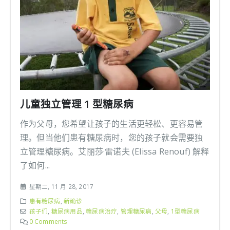
儿童独立管理 1 型糖尿病
作为父母，您希望让孩子的生活更轻松、更容易管
理。但当他们患有糖尿病时，您的孩子就会需要独
立管理糖尿病。艾丽莎·雷诺夫 (Elissa Renouf) 解释
了如何...
星期二, 11 月 28, 2017
患有糖尿病
,
新确诊
孩子们
,
糖尿病用品
,
糖尿病治疗
,
管理糖尿病
,
父母
,
1型糖尿病
0 Comments