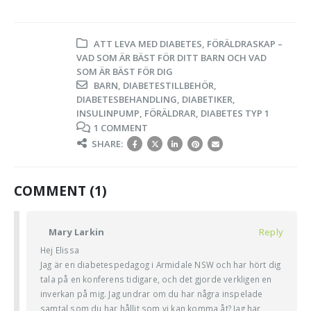
ATT LEVA MED DIABETES
,
FÖRÄLDRASKAP –
VAD SOM ÄR BÄST FÖR DITT BARN OCH VAD
SOM ÄR BÄST FÖR DIG
BARN
,
DIABETESTILLBEHÖR
,
DIABETESBEHANDLING
,
DIABETIKER
,
INSULINPUMP
,
FÖRÄLDRAR
,
DIABETES TYP 1
1 COMMENT
SHARE:
COMMENT (1)
Mary Larkin
Reply
Hej Elissa
Jag är en diabetespedagog i Armidale NSW och har hört dig
tala på en konferens tidigare, och det gjorde verkligen en
inverkan på mig. Jag undrar om du har några inspelade
samtal som du har hållit som vi kan komma åt? Jag har