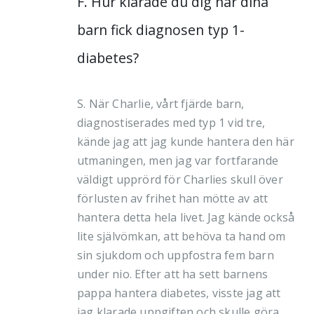
F. Hur klarade du dig när dina
barn fick diagnosen typ 1-
diabetes?
S. När Charlie, vårt fjärde barn,
diagnostiserades med typ 1 vid tre,
kände jag att jag kunde hantera den här
utmaningen, men jag var fortfarande
väldigt upprörd för Charlies skull över
förlusten av frihet han mötte av att
hantera detta hela livet. Jag kände också
lite självömkan, att behöva ta hand om
sin sjukdom och uppfostra fem barn
under nio. Efter att ha sett barnens
pappa hantera diabetes, visste jag att
jag klarade uppgiften och skulle göra