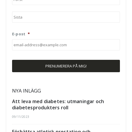
Efter
E-post
*
NYA INLÄGG
Att leva med diabetes: utmaningar och
diabetesprodukters roll
09/11/2023
Förbättra atletisk prestation och