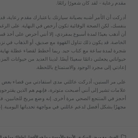
مقدم رعاية - لقد كان شعورًا رائعًا.
أدركت أن الأمر أشبه بصيانة سيارتك. باعتبارك مقدم رعاية، قد ت
بنفسك، لكن الصحة الوقائية تكون أرخص في النهاية. على الرغم من
أن أذهب بعيدًا لمدة أسبوع بمفردي، إلا أنني أحرص على أخذ قس
الخاصة. قد يكون ذلك تناول القهوة مع صديق، أو الذهاب في ن
شجرة لمدة ساعة مع كتاب جيد. ربما أخطط لقضاء عطلة نهاية 
حيواناتي يجعلني دائمًا سعيدًا أيضًا. لدينا العديد من حيوانات ال
إعادتي إلى مجرد الوجود والاستمتاع باللحظة.
على مر السنين، أدركت عائلتي مدى استفادتي من قضاء بعض ا
علامات تشير إلى أنني أصبحت متوترة، فإنهم هم الذين يقترحون 
أحجز في المنتجع الصحي مرة أخرى. إنه وضع مربح للجانبين، 
مجهزًا بشكل أفضل لدعم عائلتي في مواجهة تحدياتها اليومية. إن
العيش مع مرض السكري
,
الأبوة والأمومة – ما هو الأفضل لطفلك وما هو ا