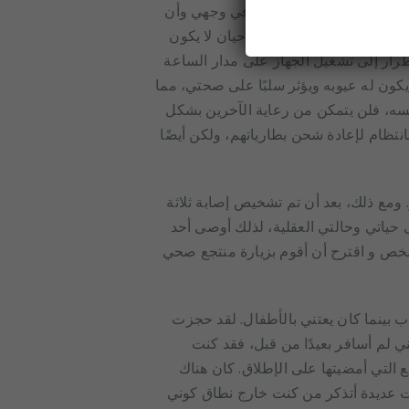
امل مع كل ما تلقيه الحياة في وجهي وأن
لحياة. بالطبع، في بعض الأحيان لا يكون
اضطرار إلى تشغيل الجهاز على مدار الساعة
يكون له عيوبه ويؤثر سلبًا على صحتي، مما
فسه، فلن يتمكن من رعاية الآخرين بشكل
تظام لإعادة شحن بطارياتهم، ولكن أيضًا
 ومع ذلك، بعد أن تم تشخيص إصابة ثلاثة
لى حياتي وحالتي العقلية، لذلك أوصى أحد
شخص و اقترح أن أقوم بزيارة منتجع صحي
ب بينما كان يعتني بالأطفال. لقد حجزت
ي لم أسافر بعيدًا من قبل، فقد كنت
 التي أمضيتها على الإطلاق. كان هناك
ات عديدة أتذكر من كنت خارج نطاق كوني