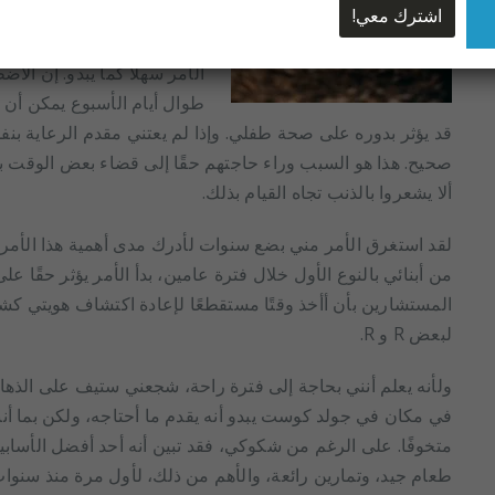
مثل أي أم أخرى، أحاول التع
أمنح أطفالي أفضل بداية في ا
الأمر سهلاً كما يبدو. إن ال
طوال أيام الأسبوع يمكن أن 
قد يؤثر بدوره على صحة طفلي. وإذا لم يعتني مقدم الرعاية بن
صحيح. هذا هو السبب وراء حاجتهم حقًا إلى قضاء بعض الوقت بان
ألا يشعروا بالذنب تجاه القيام بذلك.
لقد استغرق الأمر مني بضع سنوات لأدرك مدى أهمية هذا الأمر.
من أبنائي بالنوع الأول خلال فترة عامين، بدأ الأمر يؤثر حقًا ع
المستشارين بأن أأخذ وقتًا مستقطعًا لإعادة اكتشاف هويتي ك
لبعض R و R.
ولأنه يعلم أنني بحاجة إلى فترة راحة، شجعني ستيف على الذها
في مكان في جولد كوست يبدو أنه يقدم ما أحتاجه، ولكن بما أنن
متخوفًا. على الرغم من شكوكي، فقد تبين أنه أحد أفضل الأسابيع
طعام جيد، وتمارين رائعة، والأهم من ذلك، لأول مرة منذ سنو