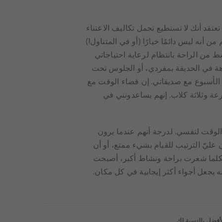
عتقد أنك لا تستطيع تحمل تكاليف الاعتناء
 أنه ليس دائمًا خيارًا (أو في المتناول!)
ط من الراحة بانتظام لرعاية احتياجاتي
زهة في الحديقة بمفردي، أو الجلوس تحت
الأسبوع مع صديقاتي. إن قضاء الوقت مع
مزرعة وثلاثة كلاب. إنهم يساعدونني في
لوقت لنفسي. لدرجة أنهم عندما يرون
عليّ الترتيب للقيام بشيء ممتع، أو أن
فكلما شعرت براحة ونشاط أكبر، أصبحت
ه يجعل أجواء أكثر إيجابية في كل مكان.
لأفضل بالنسبة لك