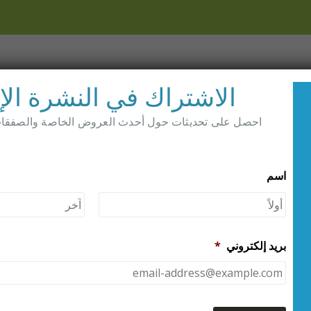
بيت
محل
الموزعين
معلوما
الاشتراك في النشرة الإخ
احصل على تحديثات حول أحدث العروض الخاصة والصفقات 
سار
اسم
الأبوة والأمومة – ما هو الأفضل لطفلك وما هو الأفضل بالنسبة لك
رعاية طفلك من النو
أول
رعاية طفلك من النوع 1
كيف يمكنك التأقلم و
بريد إلكتروني
*
عندما يكون لديك أر
الأول لتعتني بهم؟