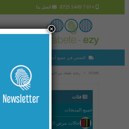
+61 7 5449 8725
اتصل بنا
×
الشحن في جميع أنحاء العالم
ترتيب الم
HOME
رعاية طفلك من النوع 1
العيش مع مرض السكري
,
01
فئات
ديسمبر
جميع المنتجات
حالات مرض السكري